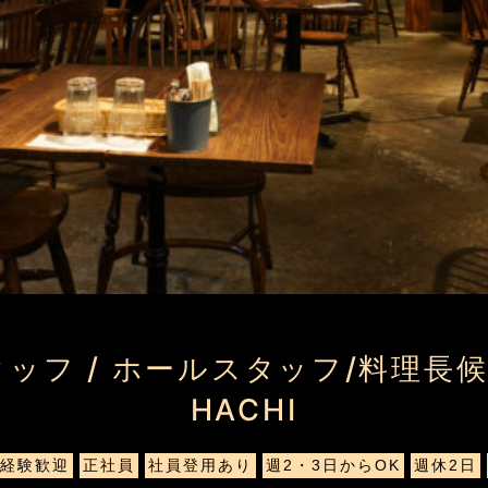
フ / ホールスタッフ/料理長候補】m
HACHI
未経験歓迎
正社員
社員登用あり
週2・3日からOK
週休2日