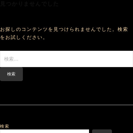
見つかりませんでした
コ
ン
テ
ン
お探しのコンテンツを見つけられませんでした。検索
ツ
をお試しください。
へ
ス
検
キ
索:
ッ
プ
検索