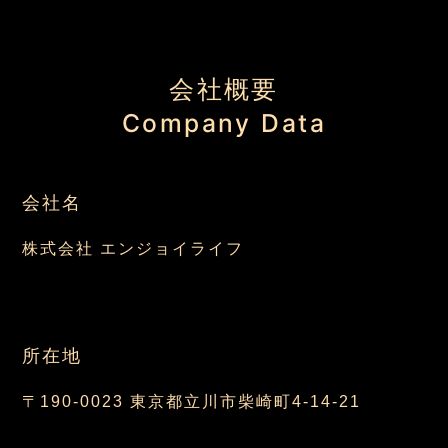
コ
ン
テ
会社概要
ン
Company Data
ツ
へ
ス
会社名
キ
ッ
株式会社 エンジョイライフ
プ
所在地
〒190-0023 東京都立川市柴崎町4-14-21