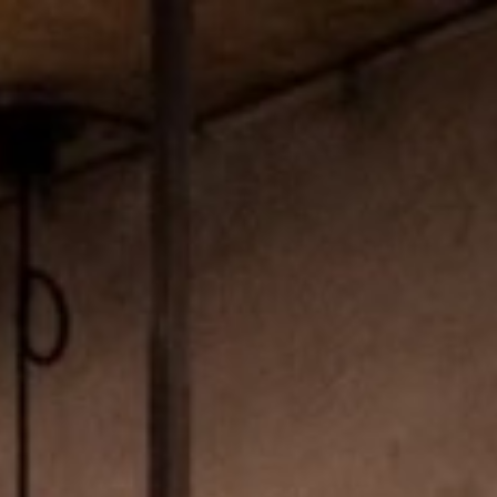
コ
ン
テ
ン
ツ
へ
ス
キ
ッ
プ