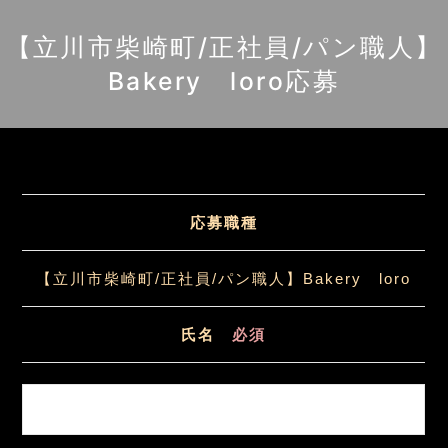
コ
ン
【立川市柴崎町/正社員/パン職人】
テ
Bakery loro応募
ン
ツ
へ
ス
キ
応募職種
ッ
プ
【立川市柴崎町/正社員/パン職人】Bakery loro
氏名
必須