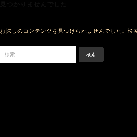
見つかりませんでした
コ
ン
テ
ン
お探しのコンテンツを見つけられませんでした。検
ツ
へ
検
ス
索:
キ
ッ
プ